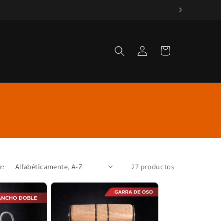
Iniciar
Carrito
sesión
r:
27 productos