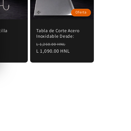
Oferta
illa
Tabla de Corte Acero
Inoxidable Desde:
Precio
Precio
L 1,260.00 HNL
habitual
L 1,090.00 HNL
de
oferta