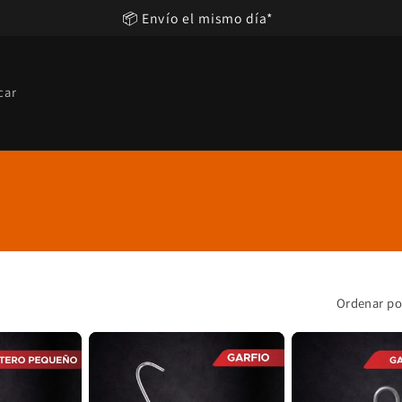
📦 Envío el mismo día*
car
Ordenar po