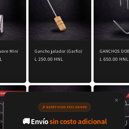
vore Mini
Gancho jalador (Garfio)
GANCHOS DOB
NL
Precio
L 250.00 HNL
Precio
L 650.00 HNL
habitual
habitual
×
🎉 BENEFICIOS EXCLUSIVOS
🚚 Envío
sin costo adicional