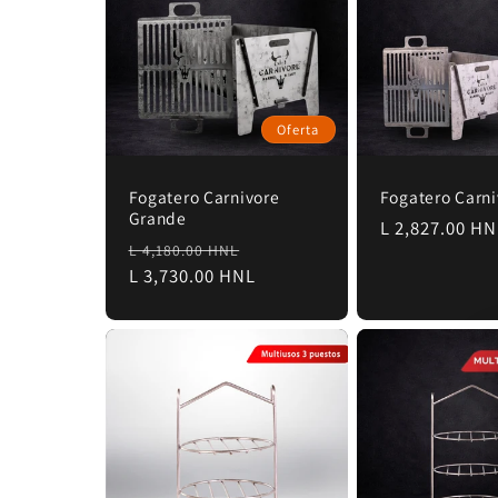
c
c
i
Oferta
ó
Fogatero Carnivore
Fogatero Carni
Grande
Precio
L 2,827.00 H
Precio
Precio
L 4,180.00 HNL
habitual
n
habitual
L 3,730.00 HNL
de
oferta
: