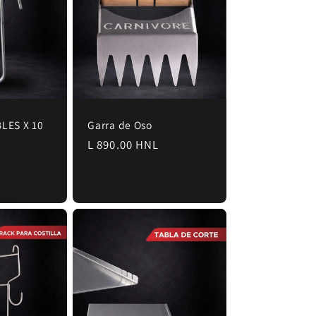
LES X 10
Garra de Oso
Precio
L 890.00 HNL
habitual