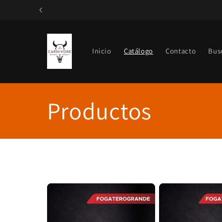
Ir
directamente
al contenido
Inicio
Catálogo
Contacto
Bus
C
Productos
o
l
e