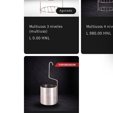
Agotado
Multiusos 3 niveles
Multiusos 4 niv
(multiuso)
Precio
L 980.00 HNL
Precio
L 0.00 HNL
habitual
habitual